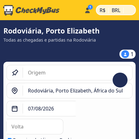
|
|
R$
BRL
Rodoviária, Porto Elizabeth
Todas as chegadas e partidas na Rodoviária
1