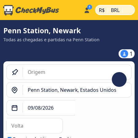
|
|
R$
BRL
Penn Station, Newark
Todas as chegadas e partidas na Penn Station
1