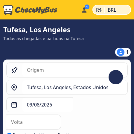
|
|
R$
BRL
Tufesa, Los Angeles
Todas as chegadas e partidas na Tufesa
1