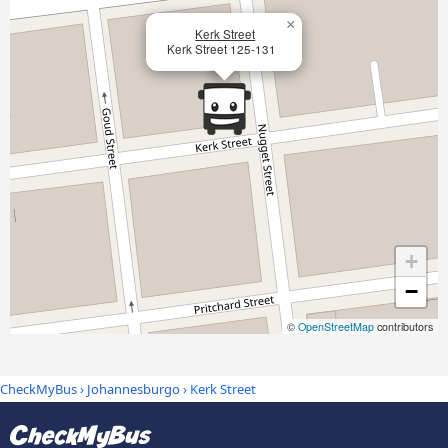
×
Kerk Street
Kerk Street 125-131
+
−
©
OpenStreetMap
contributors
CheckMyBus
›
Johannesburgo
› Kerk Street