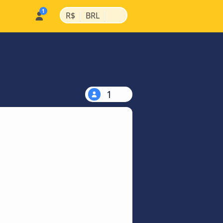
|
|
R$
BRL
1