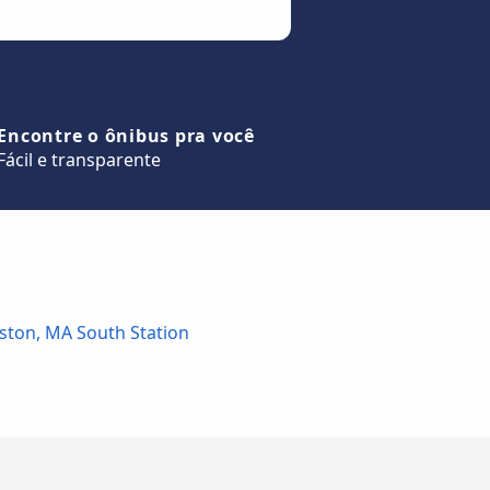
Encontre o ônibus pra você
Fácil e transparente
ston, MA South Station