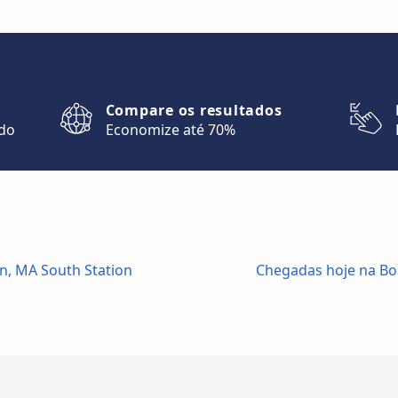
Compare os resultados
ndo
Economize até 70%
n, MA South Station
Chegadas hoje na Bo