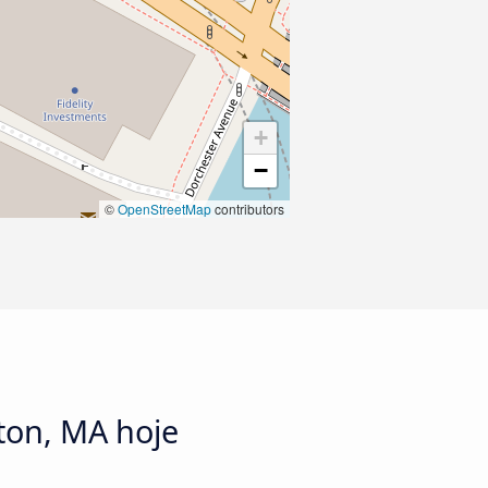
+
−
©
OpenStreetMap
contributors
ton, MA hoje