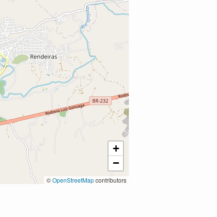
+
−
©
OpenStreetMap
contributors