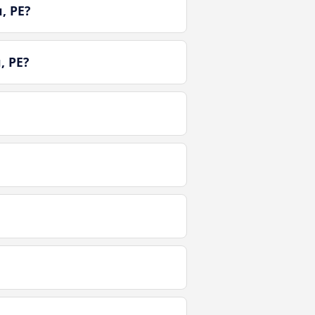
, PE?
, PE?