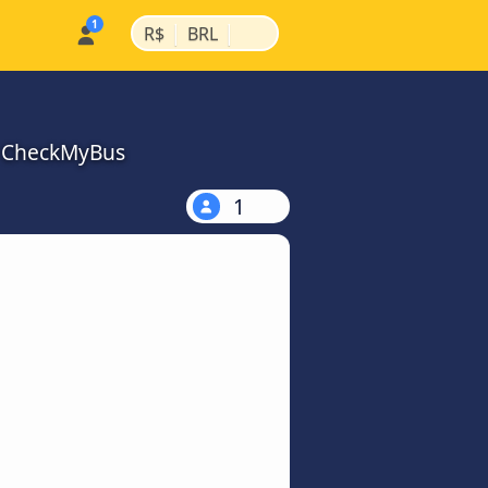
|
|
R$
BRL
a CheckMyBus
1