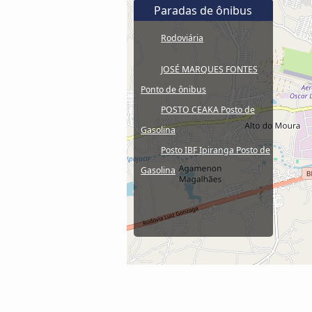
Paradas de ônibus
Rodoviária
JOSÉ MARQUES FONTES
Ponto de ônibus
POSTO CEAKA Posto de
Gasolina
Posto IBF Ipiranga Posto de
Gasolina