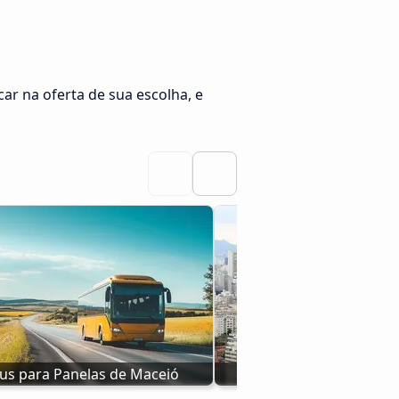
car na oferta de sua escolha, e
us para Panelas de Maceió
Ônibus de São Paulo