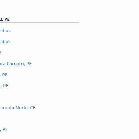
u, PE
nibus
nibus
E
ara Caruaru, PE
, PE
, PE
eiro do Norte, CE
, PE