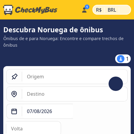
|
|
R$
BRL
Descubra Noruega de ônibus
Ônibus de e para Noruega: Encontre e compare trechos de
ônibus
1