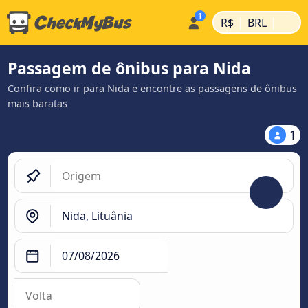
|
|
R$
BRL
Passagem de ônibus para Nida
Confira como ir para Nida e encontre as passagens de ônibus
mais baratas
1