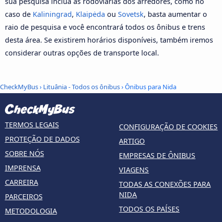
sua pesquisa inclua as rodoviárias dos arredores, como no
caso de
Kaliningrad
,
Klaipėda
ou
Sovetsk
, basta aumentar o
raio de pesquisa e você encontrará todos os ônibus e trens
desta área. Se existirem horários disponíveis, também iremos
considerar outras opções de transporte local.
CheckMyBus
›
Lituânia - Todos os ônibus
› Ônibus para Nida
TERMOS LEGAIS
CONFIGURAÇÃO DE COOKIES
PROTEÇÃO DE DADOS
ARTIGO
SOBRE NÓS
EMPRESAS DE ÔNIBUS
IMPRENSA
VIAGENS
CARREIRA
TODAS AS CONEXÕES PARA
NIDA
PARCEIROS
TODOS OS PAÍSES
METODOLOGIA