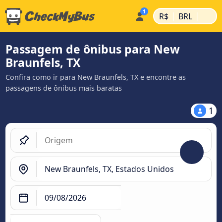
|
|
R$
BRL
Passagem de ônibus para New
Braunfels, TX
Confira como ir para New Braunfels, TX e encontre as
passagens de ônibus mais baratas
1