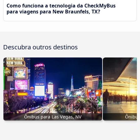
Como funciona a tecnologia da CheckMyBus
para viagens para New Braunfels, TX?
Descubra outros destinos
Ônibus para Las Vegas, NV
Ônibus