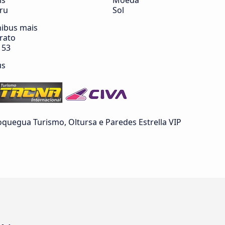
ís
Moeda
ru
Sol
ibus mais
rato
 53
us
quegua Turismo, Oltursa e Paredes Estrella VIP