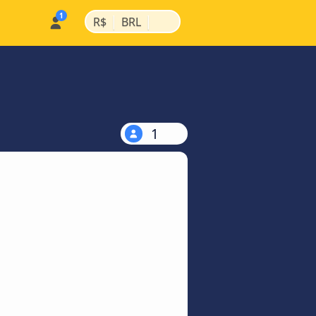
|
|
R$
BRL
1