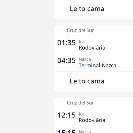
Leito cama
Cruz del Sur
01:35
Ica
Rodoviária
04:35
Nazca
Terminal Nazca
Leito cama
Cruz del Sur
12:15
Ica
Rodoviária
15:15
Nazca