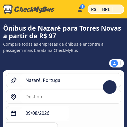
|
|
R$
BRL
Ônibus de Nazaré para Torres Novas
a partir de R$ 97
Compare todas as empresas de ônibus e encontre a
passagem mais barata na CheckMyBus
1