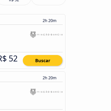
2h 20m
R$ 52
Buscar
2h 20m