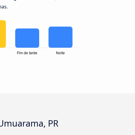
nas.
 a Umuarama, PR