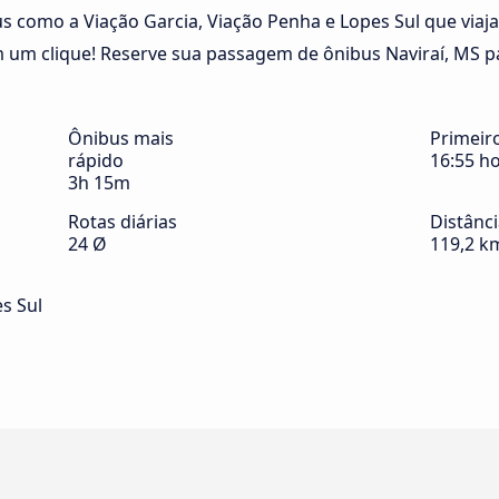
 como a Viação Garcia, Viação Penha e Lopes Sul que viaja
 um clique! Reserve sua passagem de ônibus Naviraí, MS p
Ônibus mais
Primeir
rápido
16:55 h
3h 15m
Rotas diárias
Distânc
24 Ø
119,2 k
s Sul