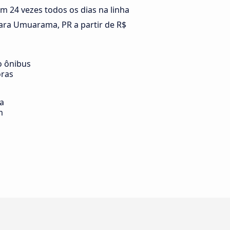
m 24 vezes todos os dias na linha
ara Umuarama, PR a partir de R$
o ônibus
oras
ia
m