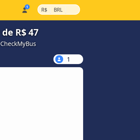
|
|
R$
BRL
 de R$ 47
a CheckMyBus
1