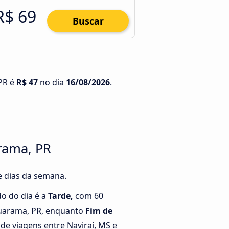
R$ 69
Buscar
 PR é
R$ 47
no dia
16/08/2026
.
rama, PR
e dias da semana.
o do dia é a
Tarde,
com 60
muarama, PR, enquanto
Fim de
e viagens entre Naviraí, MS e