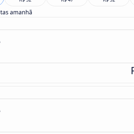
atas amanhã
o
o