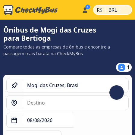
|
|
R$
BRL
Ônibus de Mogi das Cruzes
para Bertioga
Compare todas as empresas de ônibus e encontre a
passagem mais barata na CheckMyBus
1