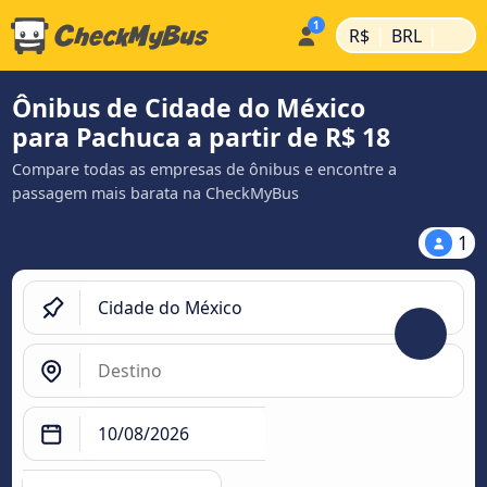
|
|
R$
BRL
Ônibus de Cidade do México
para Pachuca a partir de R$ 18
Compare todas as empresas de ônibus e encontre a
passagem mais barata na CheckMyBus
1