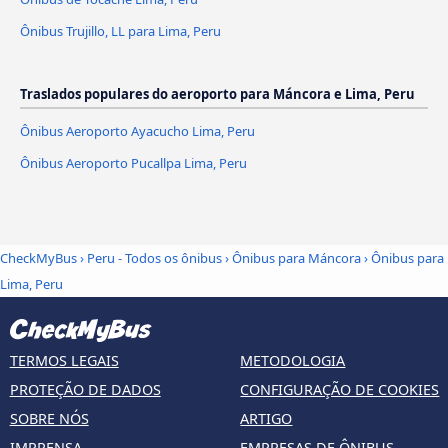
Ônibus Trujillo, LL para Lima, Peru
Traslados populares do aeroporto para Máncora e Lima, Peru
Ônibus Aeroporto Ayacucho Lima, Peru
Ônibus Aeroporto Pucallpa Lima, Peru
CheckMyBus
›
Peru - Todos os ônibus
›
Ônibus para Máncora
›
Ônibus para
Lima, Peru
TERMOS LEGAIS
METODOLOGIA
PROTEÇÃO DE DADOS
CONFIGURAÇÃO DE COOKIES
SOBRE NÓS
ARTIGO
IMPRENSA
EMPRESAS DE ÔNIBUS