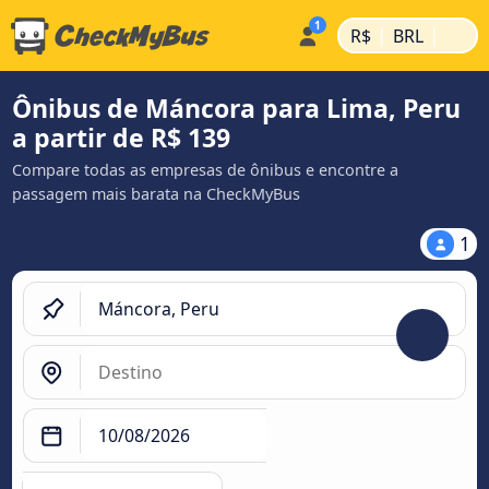
|
|
R$
BRL
Ônibus de Máncora para Lima, Peru
a partir de R$ 139
Compare todas as empresas de ônibus e encontre a
passagem mais barata na CheckMyBus
1