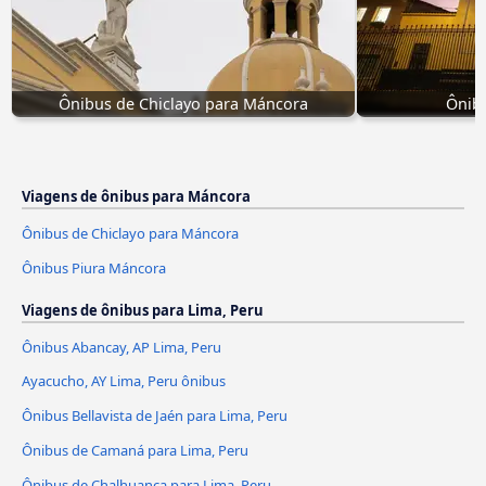
Ônibus de Chiclayo para Máncora
Ônib
Viagens de ônibus para Máncora
Ônibus de Chiclayo para Máncora
Ônibus Piura Máncora
Viagens de ônibus para Lima, Peru
Ônibus Abancay, AP Lima, Peru
Ayacucho, AY Lima, Peru ônibus
Ônibus Bellavista de Jaén para Lima, Peru
Ônibus de Camaná para Lima, Peru
Ônibus de Chalhuanca para Lima, Peru