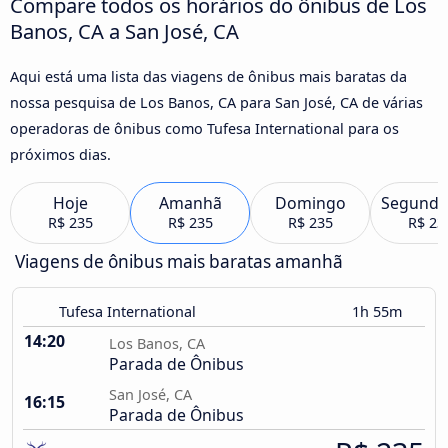
Compare todos os horários do ônibus de Los
Banos, CA a San José, CA
Aqui está uma lista das viagens de ônibus mais baratas da
nossa pesquisa de Los Banos, CA para San José, CA de várias
operadoras de ônibus como Tufesa International para os
próximos dias.
Hoje
Amanhã
Domingo
Segunda
R$ 235
R$ 235
R$ 235
R$ 23
Viagens de ônibus mais baratas amanhã
Tufesa International
1h 55m
14:20
Los Banos, CA
Parada de Ônibus
San José, CA
16:15
Parada de Ônibus