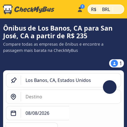
|
|
R$
BRL
Ônibus de Los Banos, CA para San
José, CA a partir de R$ 235
Compare todas as empresas de ônibus e encontre a
passagem mais barata na CheckMyBus
1