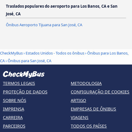
Traslados populares do aeroporto para Los Banos, CA e San
José, CA
Ônibus Aeroporto Tijuana para San José, CA
CheckMyBus
›
Estados Unidos - Todos os ônibus
›
Ônibus para Los Banos,
CA
›
Ônibus para San José, CA
TERMOS LEGAIS
METODOLOGIA
PROTEÇÃO DE DADOS
CONFIGURAÇÃO DE COOKIES
SOBRE NÓS
ARTIGO
IMPRENSA
EMPRESAS DE ÔNIBUS
CARREIRA
VIAGENS
PARCEIROS
TODOS OS PAÍSES