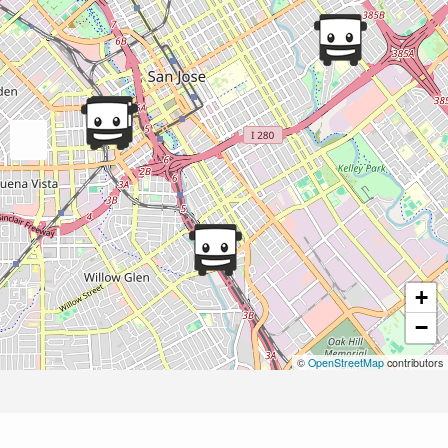
+
−
©
OpenStreetMap
contributors