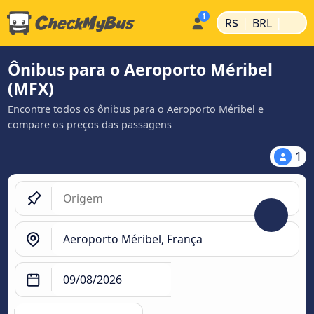
|
|
R$
BRL
Ônibus para o Aeroporto Méribel
(MFX)
Encontre todos os ônibus para o Aeroporto Méribel e
compare os preços das passagens
1