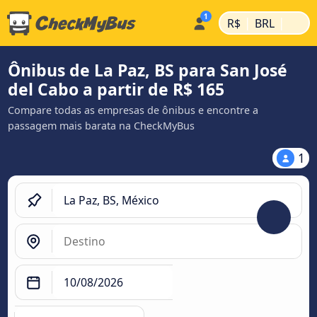
|
|
R$
BRL
Ônibus de La Paz, BS para San José
del Cabo a partir de R$ 165
Compare todas as empresas de ônibus e encontre a
passagem mais barata na CheckMyBus
1