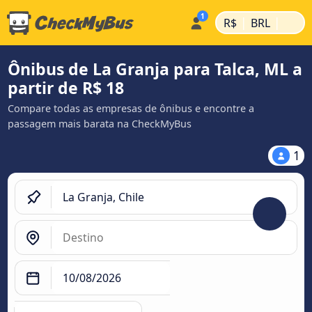
|
|
R$
BRL
Ônibus de La Granja para Talca, ML a
partir de R$ 18
Compare todas as empresas de ônibus e encontre a
passagem mais barata na CheckMyBus
1