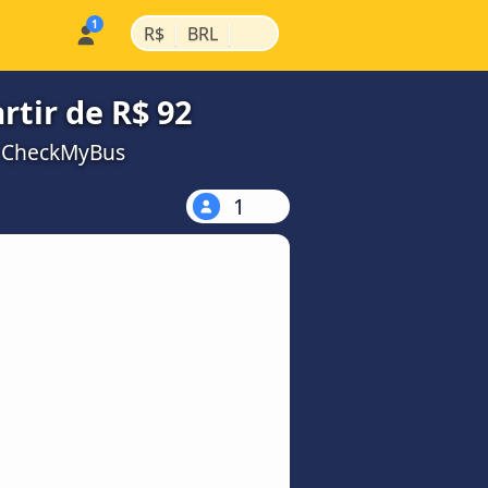
|
|
R$
BRL
rtir de R$ 92
a CheckMyBus
1