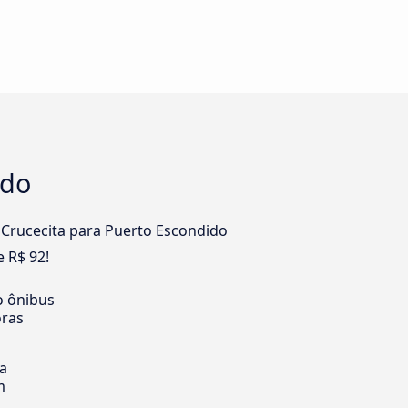
ido
 Crucecita para Puerto Escondido
 R$ 92!
o ônibus
oras
ia
m