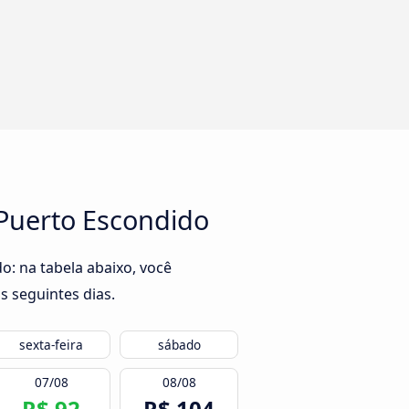
 Puerto Escondido
o: na tabela abaixo, você
s seguintes dias.
sexta-feira
sábado
07/08
08/08
R$ 92
R$ 104