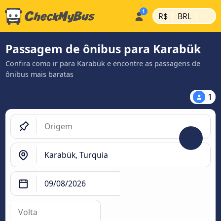
|
|
R$
BRL
Passagem de ônibus para Karabük
Confira como ir para Karabük e encontre as passagens de
ônibus mais baratas
1