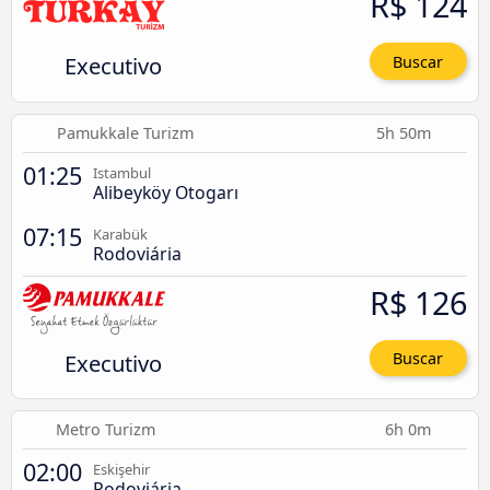
R$ 124
Executivo
Buscar
Pamukkale Turizm
5h 50m
01:25
Istambul
Alibeyköy Otogarı
07:15
Karabük
Rodoviária
R$ 126
Executivo
Buscar
Metro Turizm
6h 0m
02:00
Eskişehir
Rodoviária