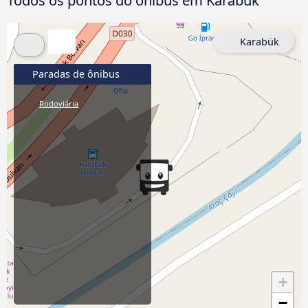
Todos os pontos do ônibus em Karabük
Karabük
Paradas de ônibus
Rodoviária
+
−