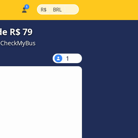
|
|
R$
BRL
de R$ 79
a CheckMyBus
1