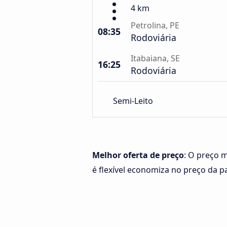
4 km
Petrolina, PE
08:35
Rodoviária
Itabaiana, SE
16:25
Rodoviária
Semi-Leito
Melhor oferta de preço
: O preço m
é flexível economiza no preço da 