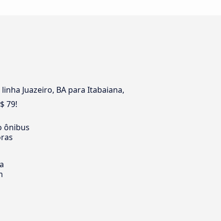
inha Juazeiro, BA para Itabaiana,
$ 79!
o ônibus
oras
ia
m