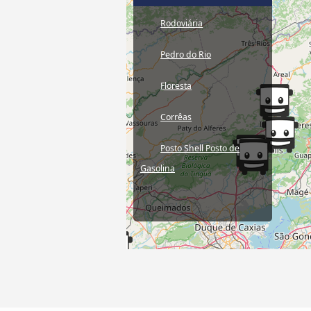
Rodoviária
Pedro do Rio
Floresta
Corrêas
Posto Shell Posto de
Gasolina