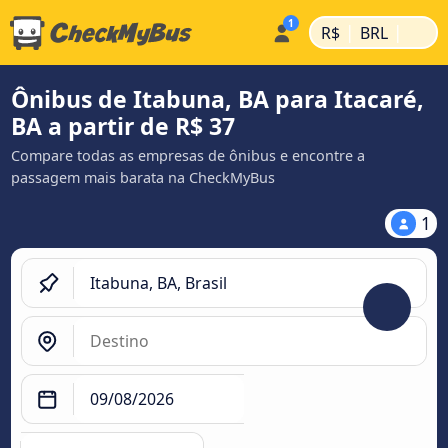
|
|
R$
BRL
Ônibus de Itabuna, BA para Itacaré,
BA a partir de R$ 37
Compare todas as empresas de ônibus e encontre a
passagem mais barata na CheckMyBus
1