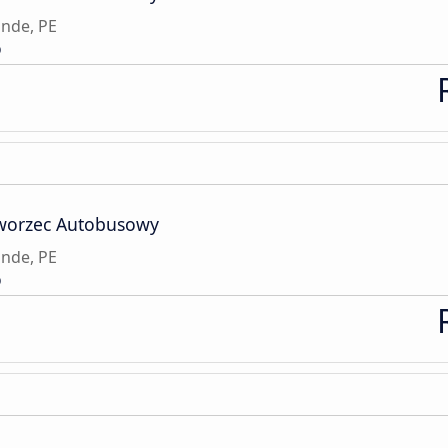
ande, PE
o
Dworzec Autobusowy
ande, PE
o