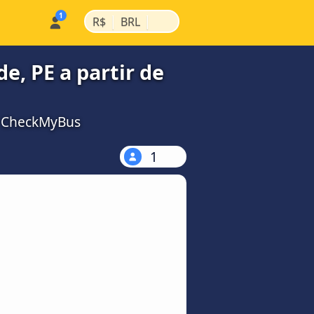
|
|
R$
BRL
e, PE a partir de
a CheckMyBus
1