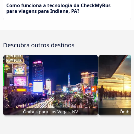
Como funciona a tecnologia da CheckMyBus
para viagens para Indiana, PA?
Descubra outros destinos
Ônibus para Las Vegas, NV
Ônibus