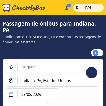
|
|
R$
BRL
Passagem de ônibus para Indiana,
PA
Confira como ir para Indiana, PA e encontre as passagens de
ônibus mais baratas
1