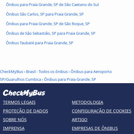
Ônibus para Praia Grande, SP de São Caetano do Sul
Ônibus São Carlos, SP para Praia Grande, SP
Ônibus para Praia Grande, SP de São Roque, SP
Ônibus de São Sebastião, SP para Praia Grande, SP
Ônibus Taubaté para Praia Grande, SP
CheckMyBus
›
Brasil - Todos os ônibus
›
Ônibus para Aeroporto
SP/Guarulhos Cumbica
›
Ônibus para Praia Grande, SP
TERMOS LEGAIS
METODOLOGIA
PROTEÇÃO DE DADOS
CONFIGURAÇÃO DE COOKIES
SOBRE NÓS
ARTIGO
IMPRENSA
EMPRESAS DE ÔNIBUS