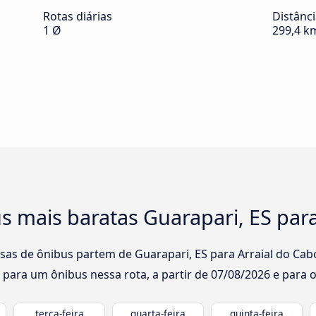
Rotas diárias
Distânc
1 Ø
299,4 k
 mais baratas Guarapari, ES para 
sas de ônibus partem de Guarapari, ES para Arraial do Cabo,
 para um ônibus nessa rota, a partir de
07/08/2026
e para o
terça-feira
quarta-feira
quinta-feira