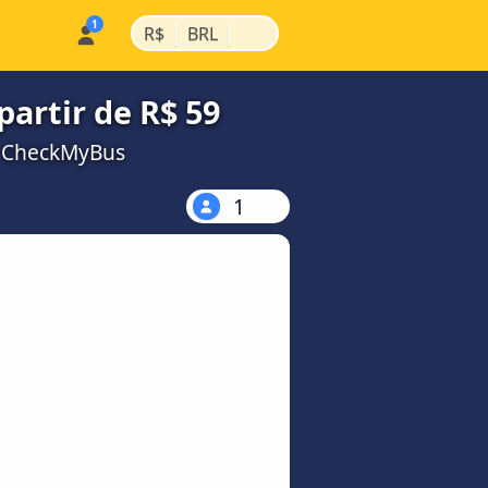
|
|
R$
BRL
partir de R$ 59
a CheckMyBus
1