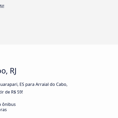
il!
o, RJ
arapari, ES para Arraial do Cabo,
ir de R$ 59!
o ônibus
oras