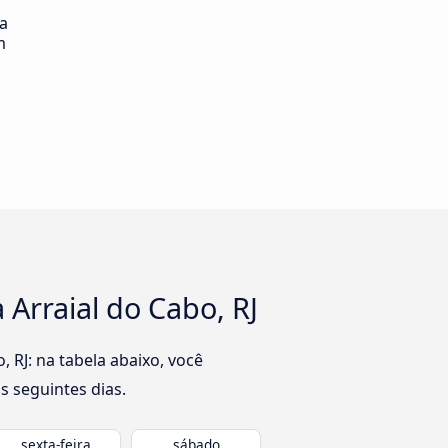
ia
m
Arraial do Cabo, RJ
 RJ: na tabela abaixo, você
s seguintes dias.
sexta-feira
sábado