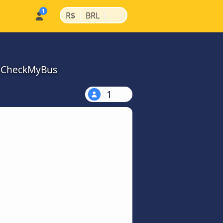
|
|
R$
BRL
a CheckMyBus
1