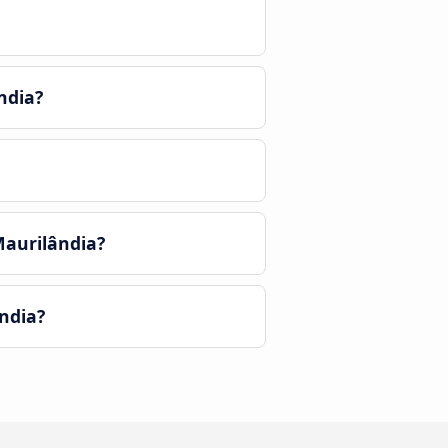
ndia?
Maurilândia?
ndia?