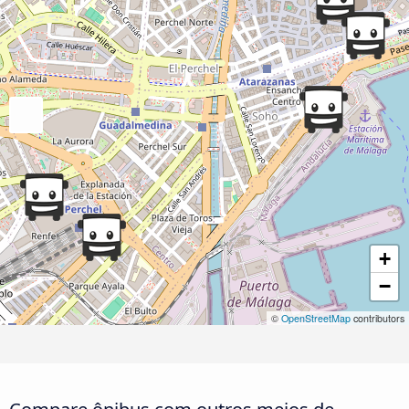
+
−
©
OpenStreetMap
contributors
Compare ônibus com outros meios de