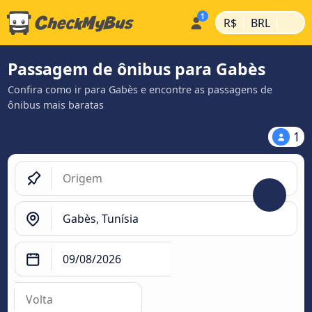
|
|
R$
BRL
Passagem de ônibus para Gabès
Confira como ir para Gabès e encontre as passagens de
ônibus mais baratas
1