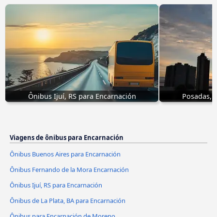
Ônibus Ijuí, RS para Encarnación
Posadas, 
Viagens de ônibus para Encarnación
Ônibus Buenos Aires para Encarnación
Ônibus Fernando de la Mora Encarnación
Ônibus Ijuí, RS para Encarnación
Ônibus de La Plata, BA para Encarnación
Ônibus para Encarnación de Moreno