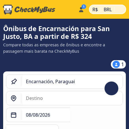
|
|
R$
BRL
Ônibus de Encarnación para San
Justo, BA a partir de R$ 324
Compare todas as empresas de ônibus e encontre a
passagem mais barata na CheckMyBus
1