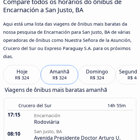
Compare todos os horários do ônibus de
Encarnación a San Justo, BA
Aqui está uma lista das viagens de ônibus mais baratas da
nossa pesquisa de Encarnación para San Justo, BA de várias
operadoras de ônibus como Nuestra Señora de la Asunción,
Crucero del Sur ou Expreso Paraguay S.A. para os próximos
dias.
Hoje
Amanhã
Domingo
Segunda
R$ 324
R$ 324
R$ 324
R$ 44
Viagens de ônibus mais baratas amanhã
Crucero del Sur
14h 55m
17:15
Encarnación
Rodoviária
San Justo, BA
08:10
Avenida Presidente Doctor Arturo U.