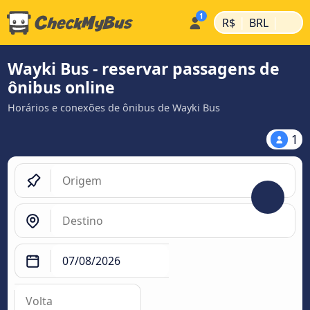
|
|
R$
BRL
Wayki Bus - reservar passagens de
ônibus online
Horários e conexões de ônibus de Wayki Bus
1