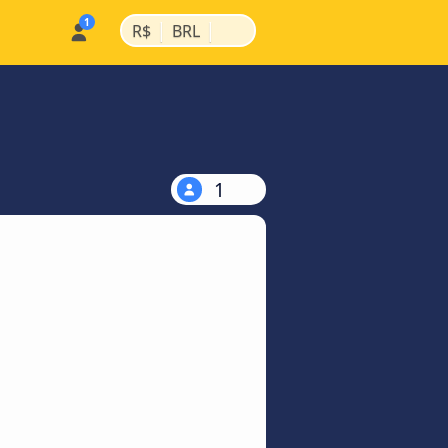
|
|
R$
BRL
1