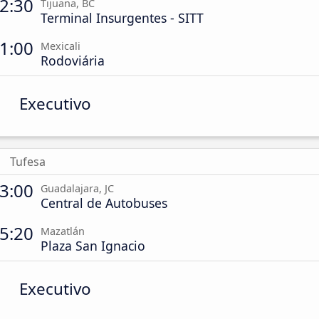
2:30
Tijuana, BC
Terminal Insurgentes - SITT
1:00
Mexicali
Rodoviária
Executivo
Tufesa
3:00
Guadalajara, JC
Central de Autobuses
5:20
Mazatlán
Plaza San Ignacio
Executivo