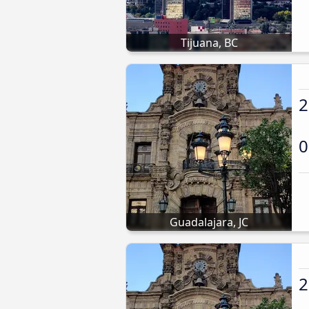
Tijuana, BC
2
0
Guadalajara, JC
2