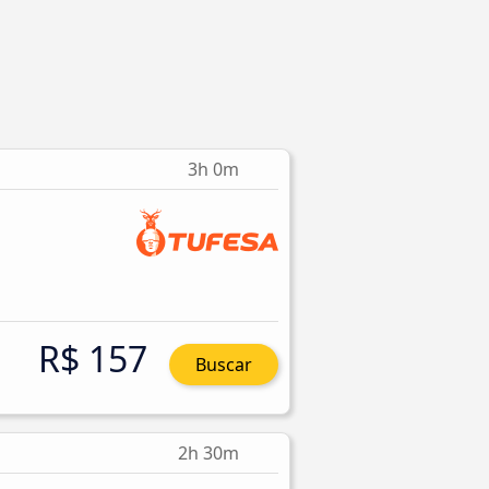
3h 0m
R$ 157
Buscar
2h 30m