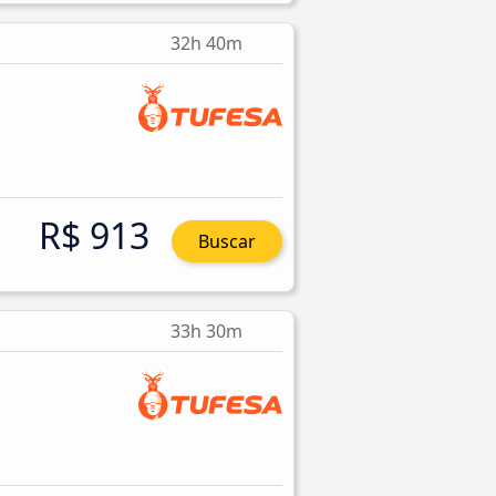
32h 40m
R$ 913
Buscar
33h 30m