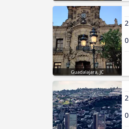
2
0
Guadalajara, JC
2
0