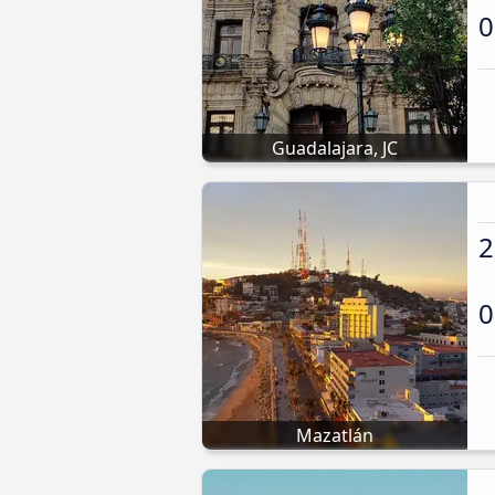
0
Guadalajara, JC
2
0
Mazatlán