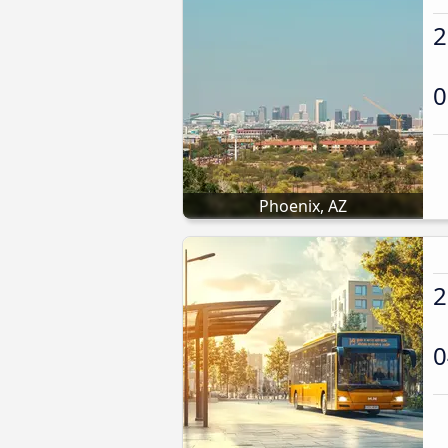
2
0
Phoenix, AZ
2
0