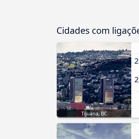
Cidades com ligaçõ
2
2
Tijuana, BC