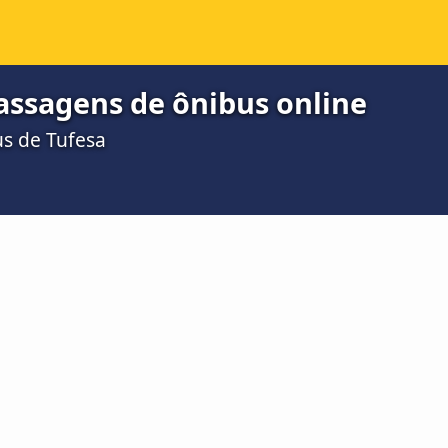
passagens de ônibus online
us de Tufesa