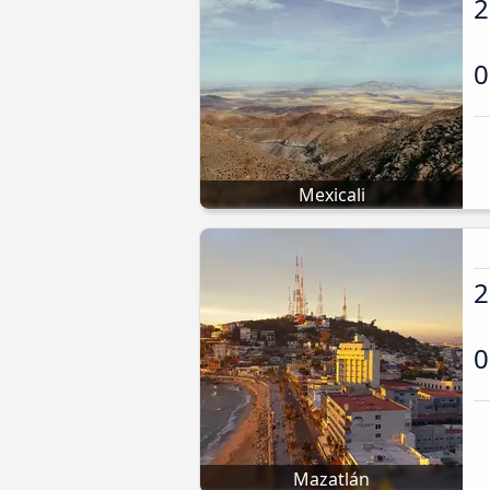
2
0
Mexicali
2
0
Mazatlán