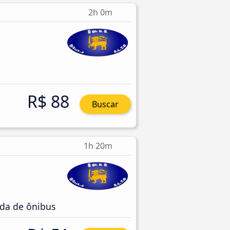
2h 0m
R$ 88
Buscar
1h 20m
da de ônibus