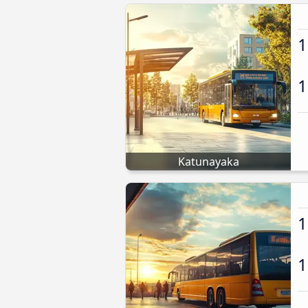
1
1
Katunayaka
1
1