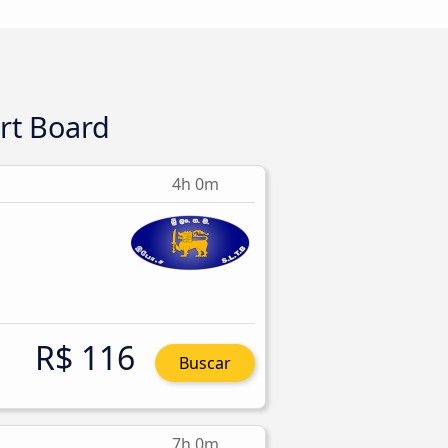
rt Board
4h 0m
R$ 116
Buscar
7h 0m