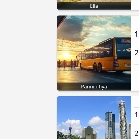
Ella
1
2
Pannipitiya
1
2