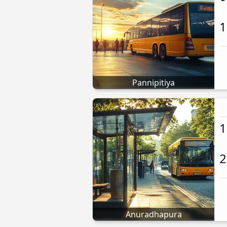
1
Pannipitiya
1
2
Anuradhapura