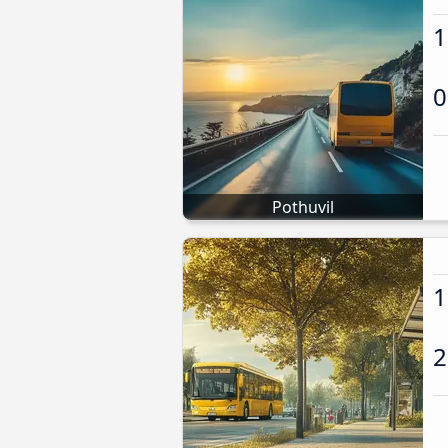
1
0
Pothuvil
1
2