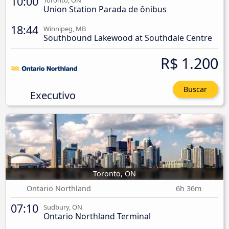
10:00
Toronto, ON
Union Station Parada de ônibus
18:44
Winnipeg, MB
Southbound Lakewood at Southdale Centre
R$ 1.200
Buscar
Executivo
Toronto, ON
Ontario Northland
6h 36m
07:10
Sudbury, ON
Ontario Northland Terminal