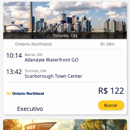
Toronto, ON
Ontario Northland
3h 28m
10:14
Barrie, ON
Allandale Waterfront GO
13:42
Toronto, ON
Scarborough Town Center
R$ 122
Buscar
Executivo