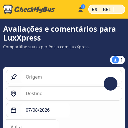
|
|
R$
BRL
Avaliações e comentários para
LuxXpress
Compartilhe sua experiência com LuxXpress
1