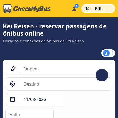
|
|
R$
BRL
Kei Reisen - reservar passagens de
ônibus online
Horários e conexões de ônibus de Kei Reisen
1