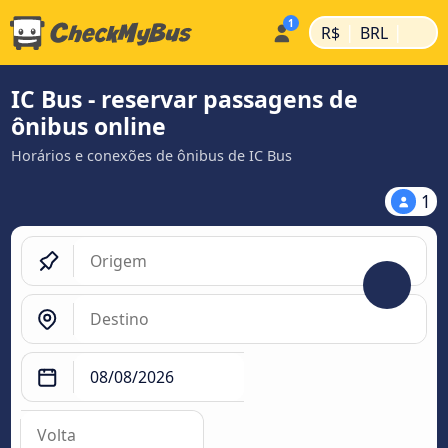
|
|
R$
BRL
IC Bus - reservar passagens de
ônibus online
Horários e conexões de ônibus de IC Bus
1