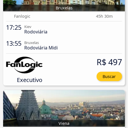
Bruxelas
Fanlogic
45h 30m
17:25
Kiev
Rodoviária
13:55
Bruxelas
Rodoviária Midi
R$ 497
Buscar
Executivo
Viena