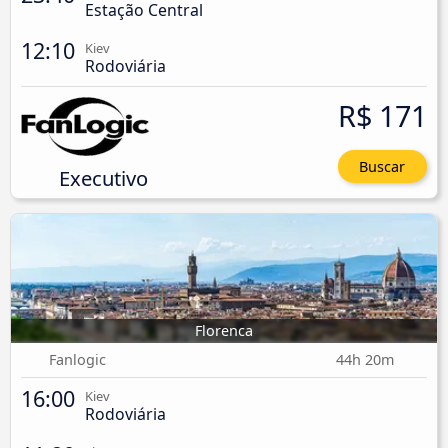
Estação Central
12:10
Kiev
Rodoviária
R$ 171
Buscar
Executivo
Florenca
Fanlogic
44h 20m
16:00
Kiev
Rodoviária