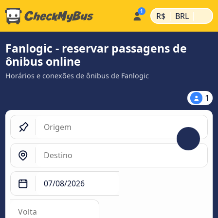
|
|
R$
BRL
Fanlogic - reservar passagens de
ônibus online
Horários e conexões de ônibus de Fanlogic
1