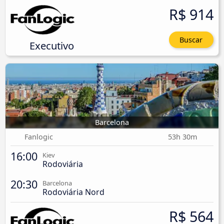
R$ 914
Buscar
Executivo
Barcelona
Fanlogic
53h 30m
16:00
Kiev
Rodoviária
20:30
Barcelona
Rodoviária Nord
R$ 564