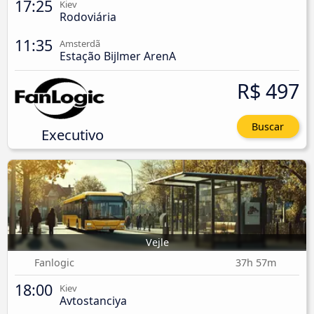
17:25
Kiev
Rodoviária
11:35
Amsterdã
Estação Bijlmer ArenA
R$ 497
Buscar
Executivo
Vejle
Fanlogic
37h 57m
18:00
Kiev
Avtostanciya