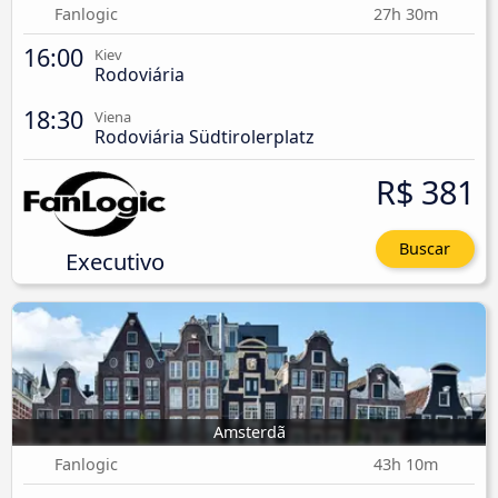
Fanlogic
27h 30m
16:00
Kiev
Rodoviária
18:30
Viena
Rodoviária Südtirolerplatz
R$ 381
Buscar
Executivo
Amsterdã
Fanlogic
43h 10m