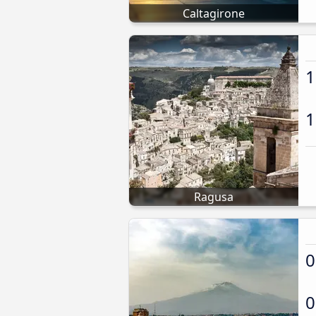
Caltagirone
1
1
Ragusa
0
0