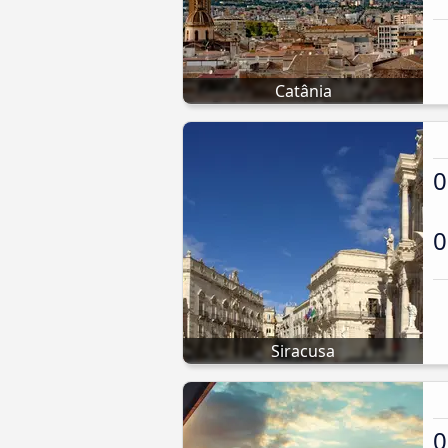
Catânia
0
0
Siracusa
0