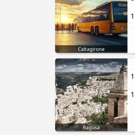
1
Caltagirone
1
1
Ragusa