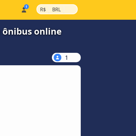
|
|
R$
BRL
e ônibus online
1