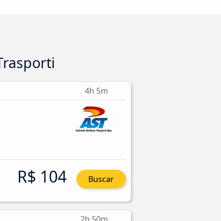
Trasporti
4h 5m
R$ 104
Buscar
2h 50m