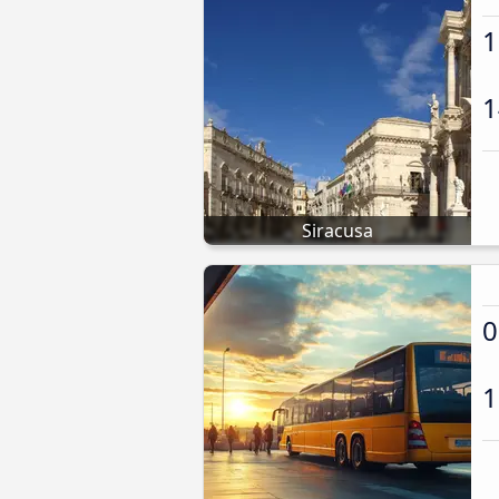
1
1
Siracusa
0
1