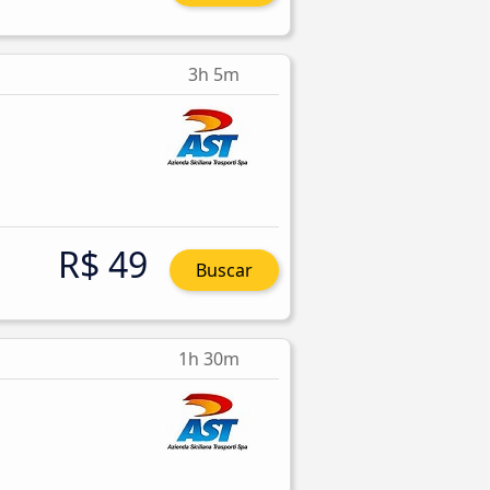
3h 5m
R$ 49
Buscar
1h 30m