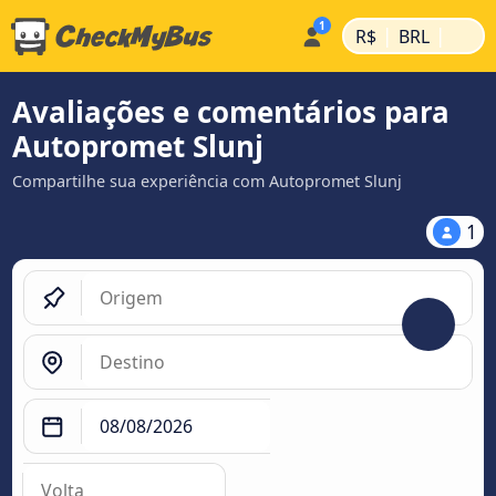
|
|
R$
BRL
Avaliações e comentários para
Autopromet Slunj
Compartilhe sua experiência com Autopromet Slunj
1