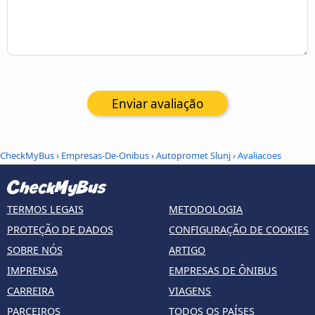
Enviar avaliação
CheckMyBus
›
Empresas-De-Onibus
›
Autopromet Slunj
› Avaliacoes
TERMOS LEGAIS
METODOLOGIA
PROTEÇÃO DE DADOS
CONFIGURAÇÃO DE COOKIES
SOBRE NÓS
ARTIGO
IMPRENSA
EMPRESAS DE ÔNIBUS
CARREIRA
VIAGENS
PARCEIROS
TODOS OS PAÍSES