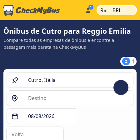
|
|
R$
BRL
Ônibus de Cutro para Reggio Emilia
Compare todas as empresas de ônibus e encontre a
passagem mais barata na CheckMyBus
1