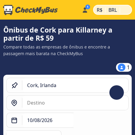
|
|
R$
BRL
Ônibus de Cork para Killarney a
partir de R$ 59
Compare todas as empresas de ônibus e encontre a
passagem mais barata na CheckMyBus
1