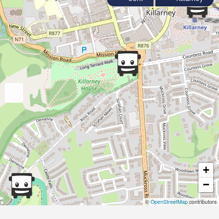
+
−
©
OpenStreetMap
contributors