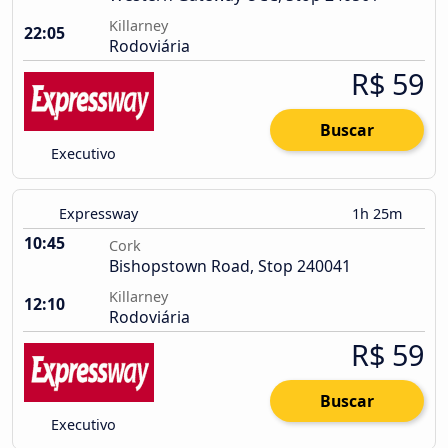
Killarney
22:05
Rodoviária
R$ 59
Buscar
Executivo
Expressway
1h 25m
10:45
Cork
Bishopstown Road, Stop 240041
Killarney
12:10
Rodoviária
R$ 59
Buscar
Executivo