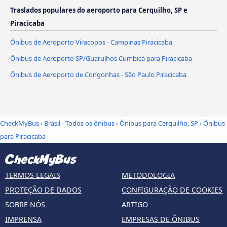
Traslados populares do aeroporto para Cerquilho, SP e
Piracicaba
Ônibus de Aeroporto Viracopos - Campinas Piracicaba
Ônibus de Aeroporto SP/Guarulhos Cumbica para Piracicaba
Ônibus de Aeroporto de Congonhas - São Paulo Piracicaba
CheckMyBus
›
Brasil - Todos os ônibus
›
Ônibus para Cerquilho, SP
›
Ônibus
para Piracicaba
TERMOS LEGAIS
METODOLOGIA
PROTEÇÃO DE DADOS
CONFIGURAÇÃO DE COOKIES
SOBRE NÓS
ARTIGO
IMPRENSA
EMPRESAS DE ÔNIBUS