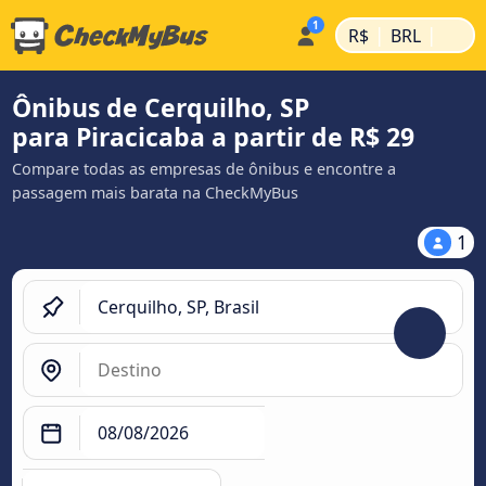
|
|
R$
BRL
Ônibus de Cerquilho, SP
para Piracicaba a partir de R$ 29
Compare todas as empresas de ônibus e encontre a
passagem mais barata na CheckMyBus
1