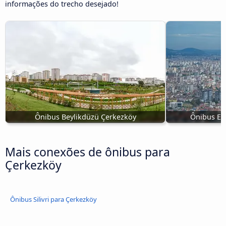
informações do trecho desejado!
Ônibus Beylikdüzü Çerkezköy
Ônibus Es
Mais conexões de ônibus para
Çerkezköy
Ônibus Silivri para Çerkezköy