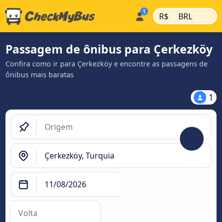
|
|
R$
BRL
Passagem de ônibus para Çerkezköy
Confira como ir para Çerkezköy e encontre as passagens de
ônibus mais baratas
1