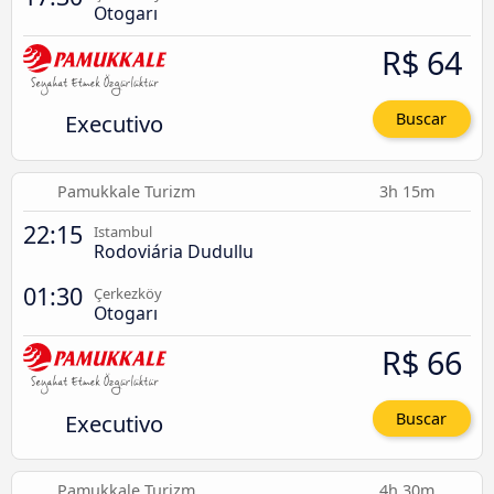
Otogarı
R$ 64
Executivo
Buscar
Pamukkale Turizm
3h 15m
22:15
Istambul
Rodoviária Dudullu
01:30
Çerkezköy
Otogarı
R$ 66
Executivo
Buscar
Pamukkale Turizm
4h 30m