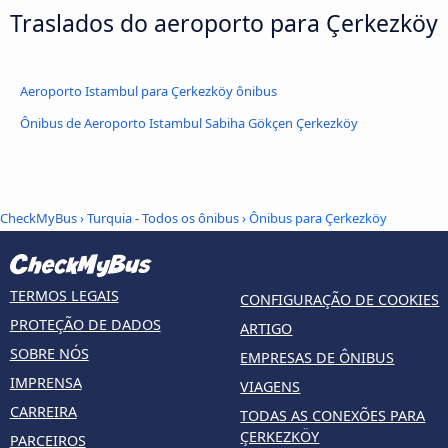
Traslados do aeroporto para Çerkezköy
Aeroporto Istambul para Çerkezköy ônibus
Ônibus de Aeroporto Istambul Sabiha Gökçen Çerkezköy
CheckMyBus
›
Turquia - Todos os ônibus
› Ônibus para Çerkezköy
TERMOS LEGAIS
CONFIGURAÇÃO DE COOKIES
PROTEÇÃO DE DADOS
ARTIGO
SOBRE NÓS
EMPRESAS DE ÔNIBUS
IMPRENSA
VIAGENS
CARREIRA
TODAS AS CONEXÕES PARA
ÇERKEZKÖY
PARCEIROS