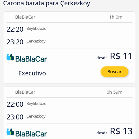
Carona barata para Çerkezköy
BlaBlaCar
1h 0m
22:20
Beylikdüzü
23:20
Çerkezköy
R$ 11
desde
Executivo
Buscar
BlaBlaCar
0h 59m
22:00
Beylikdüzü
23:00
Çerkezköy
R$ 13
desde