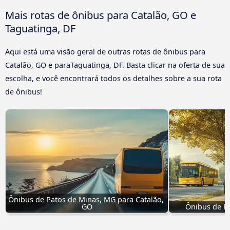
Mais rotas de ônibus para Catalão, GO e
Taguatinga, DF
Aqui está uma visão geral de outras rotas de ônibus para
Catalão, GO e paraTaguatinga, DF. Basta clicar na oferta de sua
escolha, e você encontrará todos os detalhes sobre a sua rota
de ônibus!
Ônibus de Patos de Minas, MG para Catalão, 
GO
Ônibus de Pl