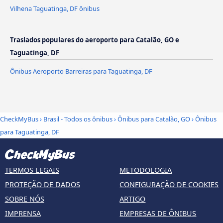
Vilhena Taguatinga, DF ônibus
Traslados populares do aeroporto para Catalão, GO e
Taguatinga, DF
Ônibus Aeroporto Barreiras para Taguatinga, DF
CheckMyBus
›
Brasil - Todos os ônibus
›
Ônibus para Catalão, GO
›
Ônibus
para Taguatinga, DF
TERMOS LEGAIS
METODOLOGIA
PROTEÇÃO DE DADOS
CONFIGURAÇÃO DE COOKIES
SOBRE NÓS
ARTIGO
IMPRENSA
EMPRESAS DE ÔNIBUS