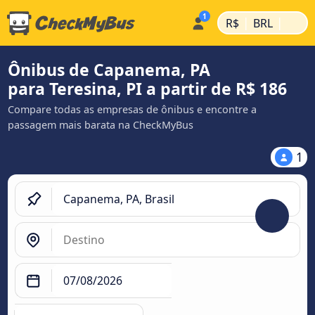
|
|
R$
BRL
Ônibus de Capanema, PA
para Teresina, PI a partir de R$ 186
Compare todas as empresas de ônibus e encontre a
passagem mais barata na CheckMyBus
1