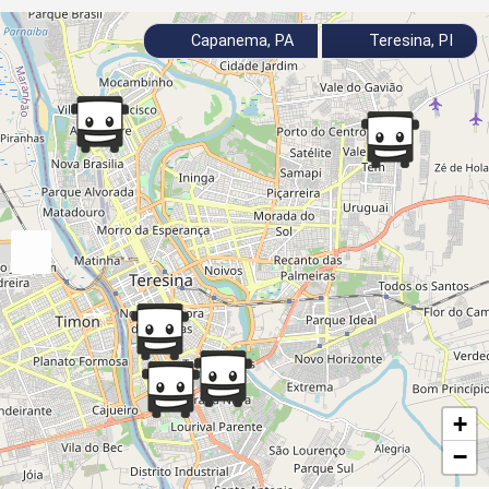
Capanema, PA
Teresina, PI
+
−