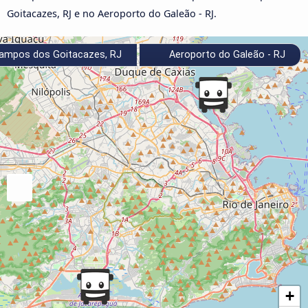
Goitacazes, RJ e no Aeroporto do Galeão - RJ.
ampos dos Goitacazes, RJ
Aeroporto do Galeão - RJ
+