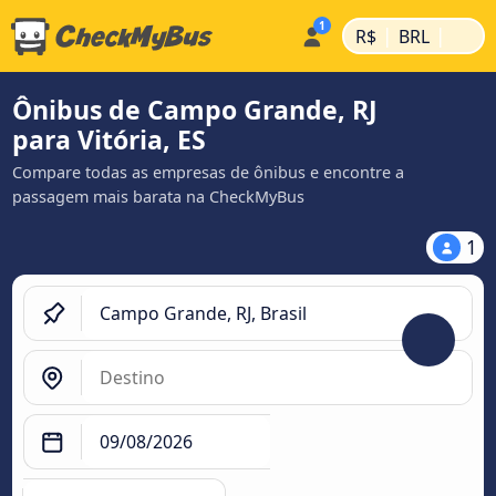
|
|
R$
BRL
Ônibus de Campo Grande, RJ
para Vitória, ES
Compare todas as empresas de ônibus e encontre a
passagem mais barata na CheckMyBus
1